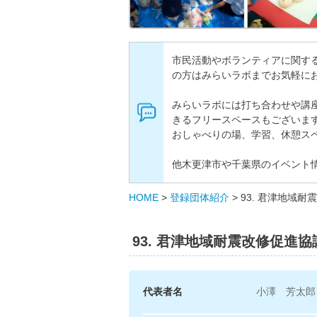
市民活動やボランティアに関す
の方はみらいラボまでお気軽に
みらいラボには打ち合わせや講
きるフリースペースもございま
おしゃべりの場、学習、休憩ス
他木更津市や千葉県のイベント
HOME
>
登録団体紹介
>
93. 君津地域
93. 君津地域耐震改修促進協
代表者名
小澤 芳太郎