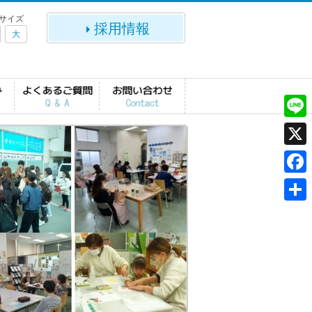
サイズ
採用情報
大
L
i
X
n
F
e
a
共
c
有
e
b
o