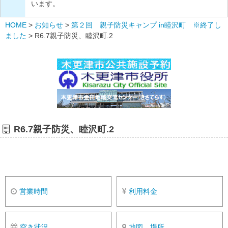
います。
HOME
>
お知らせ
>
第２回 親子防災キャンプ in睦沢町 ※終了し
ました
>
R6.7親子防災、睦沢町.2
R6.7親子防災、睦沢町.2
営業時間
利用料金
空き状況
地図、場所