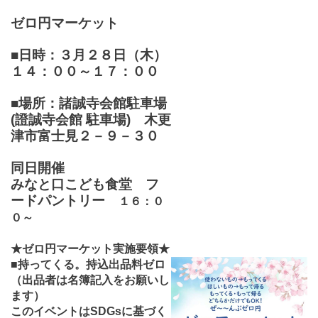
ゼロ円マーケット
■
日時：３月２８日（木）
１４：００～１７：００
■場所：諸誠寺会館駐車場
(證誠寺会館 駐車場) 木更
津市富士見２－９－３０
同日開催
みなと口こども食堂 フ
ードパントリー
１６：０
０～
★ゼロ円マーケット実施要領★
■持ってくる。持込出品料ゼロ
（出品者は名簿記入をお願いし
ます）
このイベントはSDGsに基づく