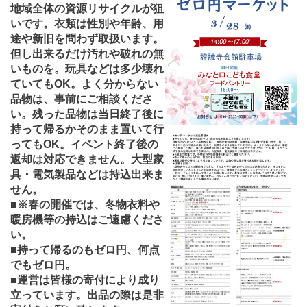
地域全体の資源リサイクルが狙
いです。衣類は性別や年齢、用
途や新旧を問わず取扱います。
但し出来るだけ汚れや破れの無
いものを。玩具などは多少壊れ
ていてもOK。よく分からない
品物は、事前にご相談くださ
い。残った品物は当日終了後に
持って帰るかそのまま置いて行
ってもOK。イベント終了後の
返却は対応できません。大型家
具・電気製品などは持込出来ま
せん。
■※春の開催では、冬物衣料や
暖房機等の持込はご遠慮くださ
い。
■持って帰るのもゼロ円、何点
でもゼロ円。
■運営は皆様の寄付により成り
立っています。出品の際は是非