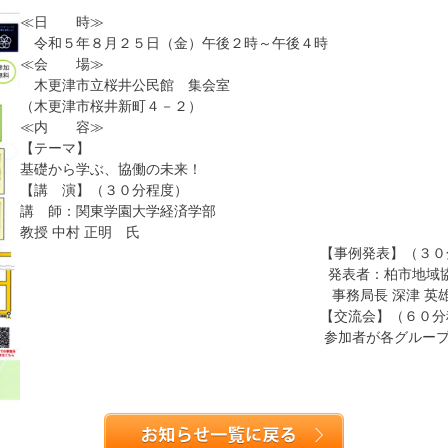
≪日 時≫
令和５年８月２５日（金）午後２時～午後４時
≪会 場≫
木更津市立桜井公民館 集会室
（木更津市桜井新町４－２）
≪内 容≫
【テーマ】
基礎から学ぶ、協働の未来！
【講 演】（３０分程度）
講 師：関東学園大学経済学部
教授 中村 正明 氏
【事例発表】（３０分程
発表者：柏市地域協働を考
事務局長 深津 英雄 
【交流会】（６０分程
参加者が各グループに分かれて交