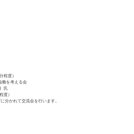
度）
える会
氏
度）
流会を行います。