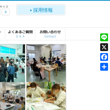
サイズ
採用情報
大
L
i
X
n
F
e
a
共
c
有
e
b
o