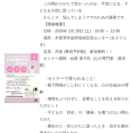
この関わりかたで良かったのか、不安になる…
子
どもを大切に思っている
からこそ、
悩んでしまうママのための講座です。
【開催概要】
日時：2026年 2月 28日 (土) 10:00 ～ 12:00
場所：木更津市金田地域交流センター (きさてら
す)
定員：20名 (事前予約制) 参加無料！！
セミナー講師：結星 蓉子氏 (心の専門家・講演
家)
〈
セミナーで得られること〉
・親子関係がこじれにくくなる、心の仕組みの理
解
・感情をぶつけずに、必要なことを伝える叱りか
たのヒント
・子どもの「存在」や「価値」を傷つけない関わ
りかた
・褒めかた・叱りかたに迷ったとき、自分を責め
過ぎない
心の持ちかた