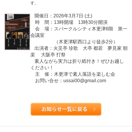
す。
開催日：2026年3月7日 (土)
時 間：13時開場 13時30分開演
会 場：スパークルシティ木更津6階 第一
会議室
（木更津駅西口より徒歩2分）
出演者：火災亭 珍歌 大亭 都若 夢見家 朝
楽 大阪亭 打祭
素人ながら実力は折り紙付き！
ぜひお越し
ください！
主 催：木更津で素人落語を楽しむ会
お問い合せ：ussai00@gmail.com