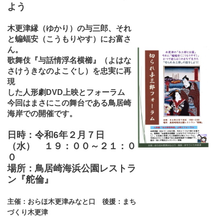
よう
木更津縁（ゆかり）の与三郎、それ
と蝙蝠安（こうもりやす）にお富さ
ん。
歌舞伎『与話情浮名横櫛』（よはな
さけうきなのよこぐし）を忠実に再
現
した人形劇DVD上映とフォーラム
今回はまさにこの舞台である鳥居崎
海岸での開催です。
日時：令和6年２月７日
（水） １９：００～２１：０
０
場所：鳥居崎海浜公園レストラ
ン『舵倫』
主催：おらほ木更津みなと口 後援：まち
づくり木更津