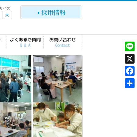
サイズ
採用情報
大
L
i
X
n
F
e
a
共
c
有
e
b
o