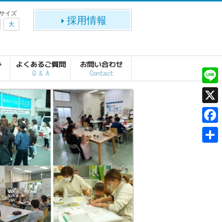
サイズ
採用情報
大
L
i
X
n
F
e
a
共
c
有
e
b
o