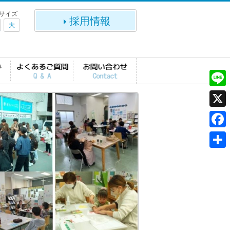
サイズ
採用情報
大
L
i
X
n
F
e
a
共
c
有
e
b
o